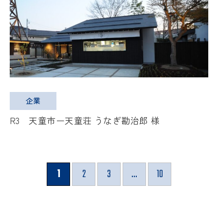
企業
R3 天童市ー天童荘 うなぎ勘治郎 様
1
2
3
...
10