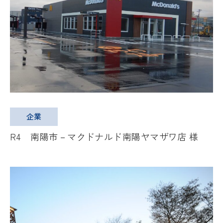
企業
R4 南陽市－マクドナルド南陽ヤマザワ店 様