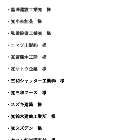
・黒澤建設工業㈱ 様
・㈱小泉創芸 様
・弘栄設備工業㈱ 様
・コマツ山形㈱ 様
・㈲斎藤木工所 様
・㈱サトウ企業 様
・三和シャッター工業㈱ 様
・㈱三和フーズ 様
・スズキ建築 様
・㈱鈴木建鉄工業所 様
・㈱スズデン 様
・セコム㈱米沢支社 様