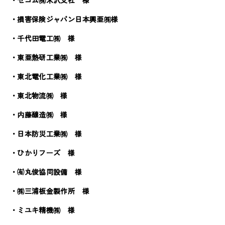
・損害保険ジャパン日本興亜㈱様
・千代田電工㈱ 様
・東亜熱研工業㈱ 様
・東北電化工業㈱ 様
・東北物流㈱ 様
・内藤醸造㈱ 様
・日本防災工業㈱ 様
・ひかりフーズ 様
・㈲丸俊協同設備 様
・㈱三浦板金製作所 様
・ミユキ精機㈱ 様