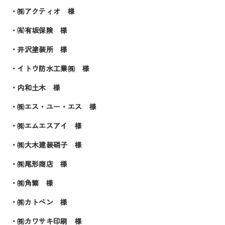
・㈱アクティオ 様
・㈲有坂保険 様
・井沢塗装所 様
・イトウ防水工業㈱ 様
・内和土木 様
・㈱エス・ユー・エス 様
・㈱エムエスアイ 様
・㈱大木建装硝子 様
・㈱尾形商店 様
・㈱角繁 様
・㈱カトペン 様
・㈱カワサキ印刷 様