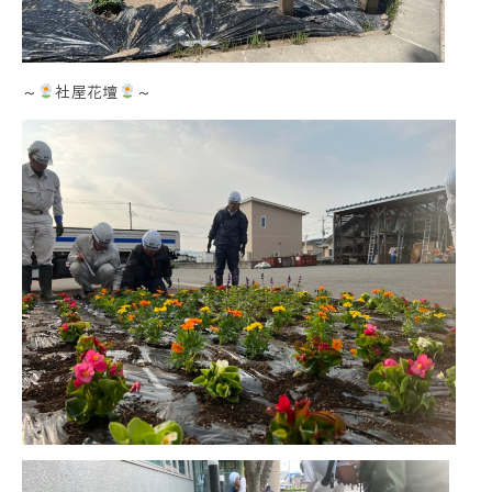
～
社屋花壇
～