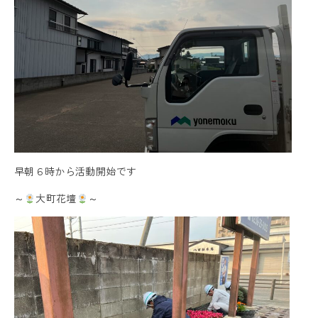
早朝６時から活動開始です
～
大町花壇
～